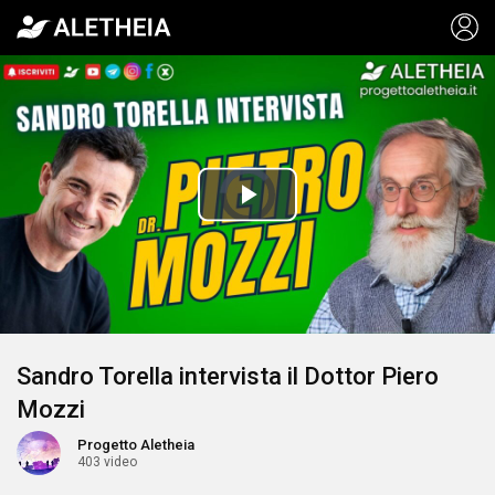
Video
Player
is
Play
loading.
Video
Sandro Torella intervista il Dottor Piero
Mozzi
Progetto Aletheia
403 video