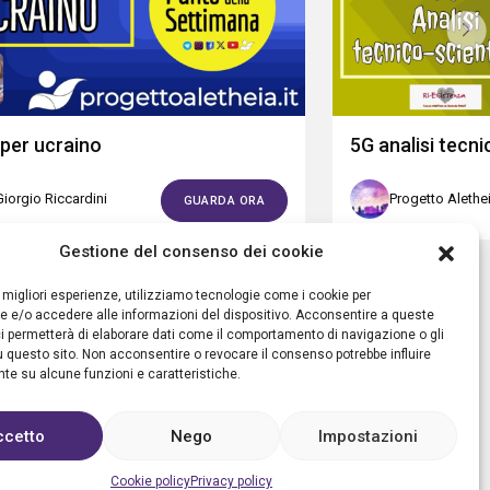
ipper ucraino
5G analisi tecni
Giorgio Riccardini
Progetto Alethe
GUARDA ORA
Gestione del consenso dei cookie
le migliori esperienze, utilizziamo tecnologie come i cookie per
 e/o accedere alle informazioni del dispositivo. Acconsentire a queste
i permetterà di elaborare dati come il comportamento di navigazione o gli
u questo sito. Non acconsentire o revocare il consenso potrebbe influire
e su alcune funzioni e caratteristiche.
ccetto
Nego
Impostazioni
 Aletheia
Cookie policy
Privacy policy