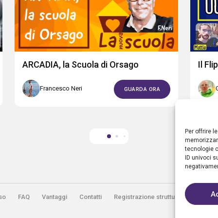
ARCADIA, la Scuola di Orsago
Il Fl
Francesco Neri
GUARDA ORA
Per offrire 
memorizzare
tecnologie c
ID univoci s
negativament
A
so
FAQ
Vantaggi
Contatti
Registrazione struttura
Sostieni