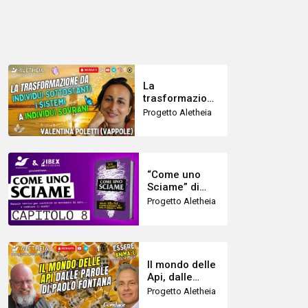
La
trasformazione
da individui
Progetto Aletheia
sottostanti i
sistemi, a
individui
sovrani ( con
Valentina
“Come uno
Poletti Vappole
Sciame” di
)
Rick Falkvinge
Progetto Aletheia
– 8 capitolo
Il mondo delle
Api, dalle
parole di
Progetto Aletheia
Paolo Fontana