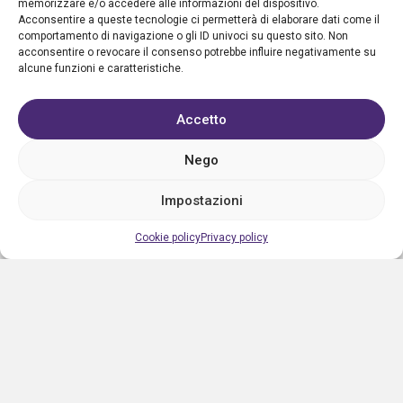
Progetto Aletheia non potrà essere ritenuta responsabile
memorizzare e/o accedere alle informazioni del dispositivo.
Acconsentire a queste tecnologie ci permetterà di elaborare dati come il
per interruzioni temporanee del servizio, dovute a
comportamento di navigazione o gli ID univoci su questo sito. Non
disfunzioni della rete internet, a interventi di manutenzione
acconsentire o revocare il consenso potrebbe influire negativamente su
alcune funzioni e caratteristiche.
dei sistemi informatici e relativi software, a
malfunzionamento dei servizi informatici che essa stessa
Accetto
acquista da terzi per l’erogazione dei propri servizi.
Nego
Legge di riferimento per i rapporti scaturenti dalla
registrazione è la Legge Italiana.
Impostazioni
Cookie policy
Privacy policy
Privacy policy
Cookie policy
Condizioni d’uso
FAQ
Vantaggi
Contatti
Registrazione struttura
Sostieni Aletheia
Copyright © 2026 Progetto Aletheia - tutti i diritti riservati.