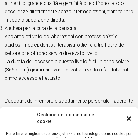
alimenti di grande qualità e genuinità che offrono le loro
eccellenze direttamente senza intermediazioni, tramite ritiro
in sede o spedizione diretta.
Aletheia per la cura della persona
Abbiamo attivato collaborazioni con professionisti e
studiosi: medici, dentisti, terapisti, ottici, e altre figure del
settore che offrono servizi di elevato livello.
La durata dell’accesso a questo livello è di un anno solare
(365 giorni) giorni rinnovabili di volta in volta a far data dal
primo accesso effettuato.
L’account del membro è strettamente personale, l’aderente
al progetto è responsabile per la riservatezza dei dati di
Gestione del consenso dei
accesso al proprio account, nonché per quanto effettuato
cookie
all’interno del portale con le proprie credenziali.
Per offrire le migliori esperienze, utilizziamo tecnologie come i cookie per