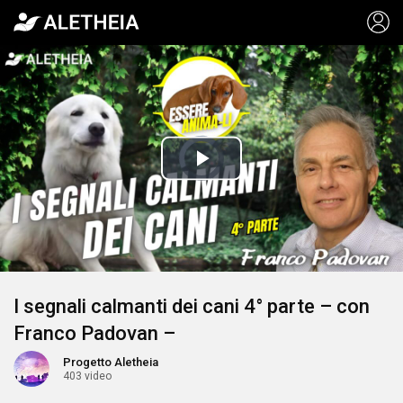
Video
Player
is
Play
loading.
Video
I segnali calmanti dei cani 4° parte – con
Franco Padovan –
Progetto Aletheia
403 video