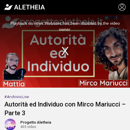
This
is
a
Playback on other Websites has been disabled by the video
modal
window.
owner.
ArchivioLive
Autorità ed Individuo con Mirco Mariucci –
Parte 3
Progetto Aletheia
403 video