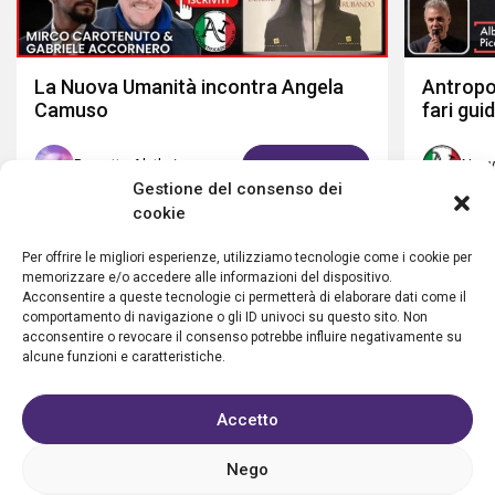
La Nuova Umanità incontra Angela
Antropo
Camuso
fari gui
Progetto Aletheia
Nuov
GUARDA ORA
Gestione del consenso dei
cookie
Per offrire le migliori esperienze, utilizziamo tecnologie come i cookie per
memorizzare e/o accedere alle informazioni del dispositivo.
Acconsentire a queste tecnologie ci permetterà di elaborare dati come il
comportamento di navigazione o gli ID univoci su questo sito. Non
acconsentire o revocare il consenso potrebbe influire negativamente su
alcune funzioni e caratteristiche.
Accetto
Privacy policy
Cookie policy
Condizioni d’uso
FAQ
Vantaggi
Contatti
Registrazione struttura
Nego
Sostieni Aletheia