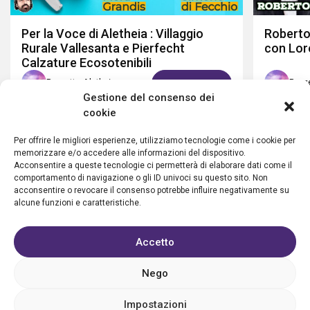
Per la Voce di Aletheia : Villaggio
Roberto
Rurale Vallesanta e Pierfecht
con Lor
Calzature Ecosotenibili
Progetto Aletheia
Proge
GUARDA ORA
Gestione del consenso dei
cookie
Per offrire le migliori esperienze, utilizziamo tecnologie come i cookie per
memorizzare e/o accedere alle informazioni del dispositivo.
Acconsentire a queste tecnologie ci permetterà di elaborare dati come il
comportamento di navigazione o gli ID univoci su questo sito. Non
acconsentire o revocare il consenso potrebbe influire negativamente su
alcune funzioni e caratteristiche.
Accetto
Privacy policy
Cookie policy
Condizioni d’uso
FAQ
Vantaggi
Contatti
Registrazione struttura
Nego
Sostieni Aletheia
Impostazioni