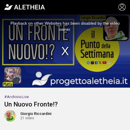
This
is
a
Playback on other Websites has been disabled by the video
modal
window.
owner.
ArchivioLive
Un Nuovo Fronte!?
Giorgio Riccardini
21 video