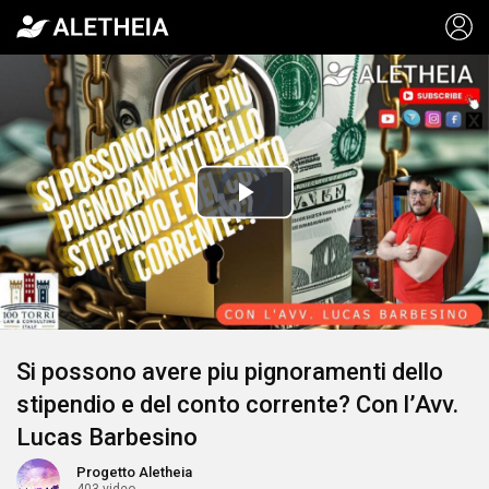
Video
Player
is
Play
loading.
Video
Si possono avere piu pignoramenti dello
stipendio e del conto corrente? Con l’Avv.
Lucas Barbesino
Progetto Aletheia
403 video