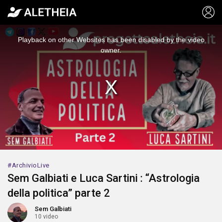
This
is
a
Playback on other Websites has been disabled by the video
modal
window.
owner.
ArchivioLive
Sem Galbiati e Luca Sartini : “Astrologia
della politica” parte 2
Sem Galbiati
10 video