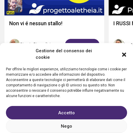
Non vi é nessun stallo!
I RUSSI
Giorgio Riccardini
Luca
GUARDA ORA
Gestione del consenso dei
cookie
Per offrire le migliori esperienze, utilizziamo tecnologie come i cookie per
memorizzare e/o accedere alle informazioni del dispositivo.
Acconsentire a queste tecnologie ci permetterà di elaborare dati come il
comportamento di navigazione o gli ID univoci su questo sito. Non
acconsentire o revocare il consenso potrebbe influire negativamente su
alcune funzioni e caratteristiche.
Accetto
Privacy policy
Cookie policy
Condizioni d’uso
FAQ
Vantaggi
Contatti
Registrazione struttura
Nego
Sostieni Aletheia