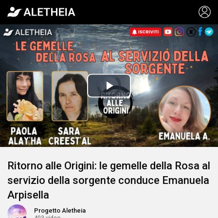
Video
Player
is
Play
loading.
Video
Ritorno alle Origini: le gemelle della Rosa al
servizio della sorgente conduce Emanuela
Arpisella
Progetto Aletheia
403 video