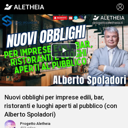
Video
Player
is
Play
loading.
Video
Nuovi obblighi per imprese edili, bar,
ristoranti e luoghi aperti al pubblico (con
Alberto Spoladori)
Progetto Aletheia
403 video