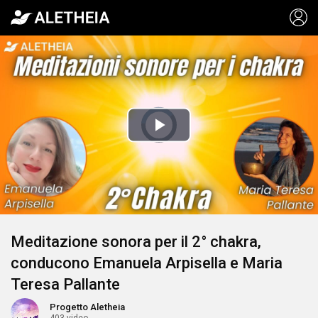
Video
Player
is
Play
loading.
Video
Meditazione sonora per il 2° chakra,
conducono Emanuela Arpisella e Maria
Teresa Pallante
Progetto Aletheia
403 video