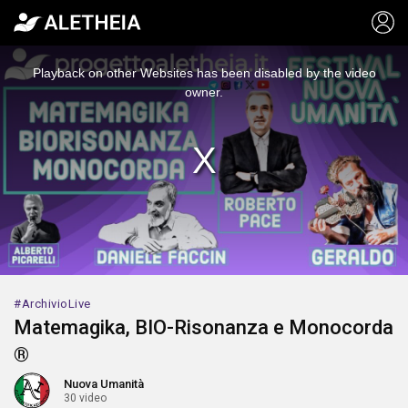
This
is
a
Playback on other Websites has been disabled by the video
modal
window.
owner.
ArchivioLive
Matemagika, BIO-Risonanza e Monocorda
®
Nuova Umanità
30 video