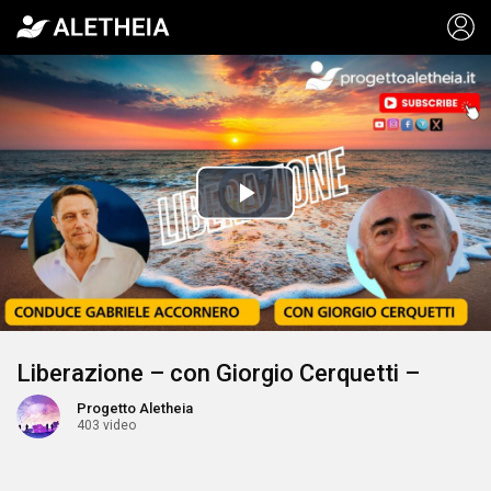
Video
Player
is
Play
loading.
Video
Liberazione – con Giorgio Cerquetti –
Progetto Aletheia
403 video