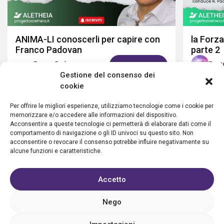
ANIMA-LI conoscerli per capire con
la Forza
Franco Padovan
parte 2
Franco Padovan
Proge
GUARDA ORA
Gestione del consenso dei
cookie
Per offrire le migliori esperienze, utilizziamo tecnologie come i cookie per
memorizzare e/o accedere alle informazioni del dispositivo.
Acconsentire a queste tecnologie ci permetterà di elaborare dati come il
comportamento di navigazione o gli ID univoci su questo sito. Non
acconsentire o revocare il consenso potrebbe influire negativamente su
alcune funzioni e caratteristiche.
Accetto
Privacy policy
Cookie policy
Condizioni d’uso
FAQ
Vantaggi
Contatti
Registrazione struttura
Nego
Sostieni Aletheia