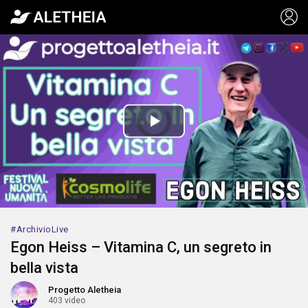
Video
Player
is
Play
loading.
Video
ArchivioLive
Egon Heiss – Vitamina C, un segreto in
bella vista
Progetto Aletheia
403 video