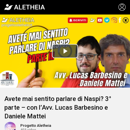
Video
Player
is
Play
loading.
Video
Avete mai sentito parlare di Naspi? 3°
parte – con l’Avv. Lucas Barbesino e
Daniele Mattei
Progetto Aletheia
403 video