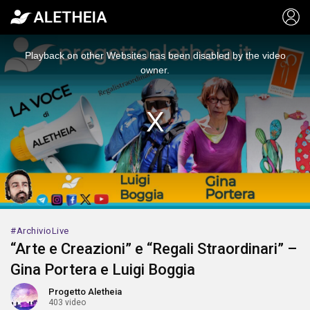
This
is
a
Playback on other Websites has been disabled by the video
modal
window.
owner.
ArchivioLive
“Arte e Creazioni” e “Regali Straordinari” –
Gina Portera e Luigi Boggia
Progetto Aletheia
403 video