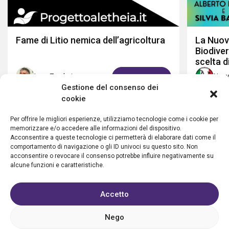
Fame di Litio nemica dell’agricoltura
La Nuov
Biodiver
scelta d
Luca Teodori
Nuov
GUARDA ORA
Gestione del consenso dei
cookie
Per offrire le migliori esperienze, utilizziamo tecnologie come i cookie per
memorizzare e/o accedere alle informazioni del dispositivo.
Acconsentire a queste tecnologie ci permetterà di elaborare dati come il
comportamento di navigazione o gli ID univoci su questo sito. Non
acconsentire o revocare il consenso potrebbe influire negativamente su
alcune funzioni e caratteristiche.
Accetto
Privacy policy
Cookie policy
Condizioni d’uso
FAQ
Vantaggi
Contatti
Registrazione struttura
Nego
Sostieni Aletheia