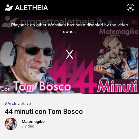
This
is
a
Playback on other Websites has been disabled by the video
modal
window.
owner.
ArchivioLive
44 minuti con Tom Bosco
Matemagiko
7 video