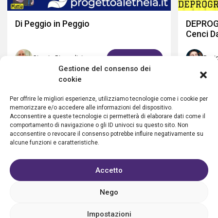
Di Peggio in Peggio
DEPROGR
Cenci D
Giorgio Riccardini
Davi
GUARDA ORA
Gestione del consenso dei
cookie
Per offrire le migliori esperienze, utilizziamo tecnologie come i cookie per
memorizzare e/o accedere alle informazioni del dispositivo.
Acconsentire a queste tecnologie ci permetterà di elaborare dati come il
comportamento di navigazione o gli ID univoci su questo sito. Non
acconsentire o revocare il consenso potrebbe influire negativamente su
alcune funzioni e caratteristiche.
Accetto
Privacy policy
Cookie policy
Condizioni d’uso
FAQ
Vantaggi
Contatti
Registrazione struttura
Nego
Sostieni Aletheia
Impostazioni