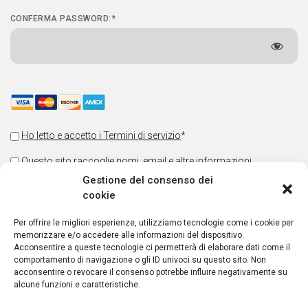
CONFERMA PASSWORD:*
Ho letto e accetto i Termini di servizio
*
Questo sito raccoglie nomi, email e altre informazioni
sull'utente. Acconsento ai termini stabiliti nella
Privacy Policy
.
Gestione del consenso dei
cookie
Mi registro alla newsletter di Progetto Aletheia
Per offrire le migliori esperienze, utilizziamo tecnologie come i cookie per
We Respect Your Privacy
memorizzare e/o accedere alle informazioni del dispositivo.
Acconsentire a queste tecnologie ci permetterà di elaborare dati come il
comportamento di navigazione o gli ID univoci su questo sito. Non
No val
acconsentire o revocare il consenso potrebbe influire negativamente su
alcune funzioni e caratteristiche.