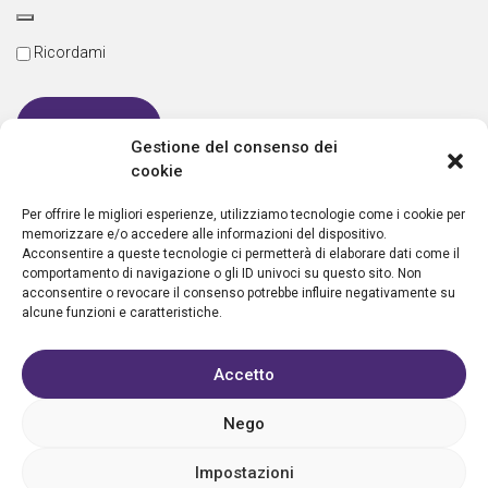
Ricordami
Gestione del consenso dei
cookie
Password dimenticata
Per offrire le migliori esperienze, utilizziamo tecnologie come i cookie per
memorizzare e/o accedere alle informazioni del dispositivo.
Acconsentire a queste tecnologie ci permetterà di elaborare dati come il
comportamento di navigazione o gli ID univoci su questo sito. Non
Nuovo utente?
Crea un account
acconsentire o revocare il consenso potrebbe influire negativamente su
alcune funzioni e caratteristiche.
Accetto
Nego
Privacy policy
Cookie policy
Condizioni d’uso
FAQ
Vantaggi
Contatti
Registrazione struttura
Sostieni Aletheia
Impostazioni