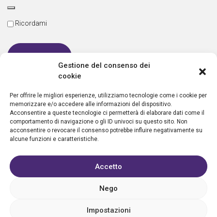
Ricordami
Gestione del consenso dei
cookie
Password dimenticata
Per offrire le migliori esperienze, utilizziamo tecnologie come i cookie per
memorizzare e/o accedere alle informazioni del dispositivo.
Acconsentire a queste tecnologie ci permetterà di elaborare dati come il
comportamento di navigazione o gli ID univoci su questo sito. Non
Nuovo utente?
Crea un account
acconsentire o revocare il consenso potrebbe influire negativamente su
alcune funzioni e caratteristiche.
Accetto
Nego
Privacy policy
Cookie policy
Condizioni d’uso
FAQ
Vantaggi
Contatti
Registrazione struttura
Sostieni Aletheia
Impostazioni