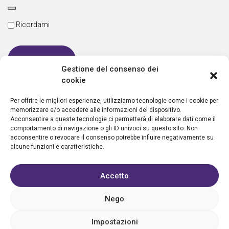
Ricordami
Gestione del consenso dei
cookie
Password dimenticata
Per offrire le migliori esperienze, utilizziamo tecnologie come i cookie per
memorizzare e/o accedere alle informazioni del dispositivo.
Acconsentire a queste tecnologie ci permetterà di elaborare dati come il
comportamento di navigazione o gli ID univoci su questo sito. Non
Nuovo utente?
Crea un account
acconsentire o revocare il consenso potrebbe influire negativamente su
alcune funzioni e caratteristiche.
Accetto
Nego
Privacy policy
Cookie policy
Condizioni d’uso
FAQ
Vantaggi
Contatti
Registrazione struttura
Sostieni Aletheia
Impostazioni