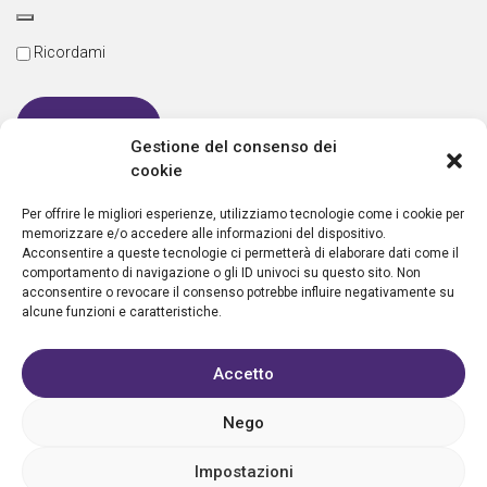
Ricordami
Gestione del consenso dei
cookie
Password dimenticata
Per offrire le migliori esperienze, utilizziamo tecnologie come i cookie per
memorizzare e/o accedere alle informazioni del dispositivo.
Acconsentire a queste tecnologie ci permetterà di elaborare dati come il
comportamento di navigazione o gli ID univoci su questo sito. Non
Nuovo utente?
Crea un account
acconsentire o revocare il consenso potrebbe influire negativamente su
alcune funzioni e caratteristiche.
Accetto
Nego
Privacy policy
Cookie policy
Condizioni d’uso
FAQ
Vantaggi
Contatti
Registrazione struttura
Sostieni Aletheia
Impostazioni