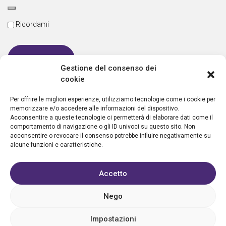
Ricordami
Gestione del consenso dei
cookie
Password dimenticata
Per offrire le migliori esperienze, utilizziamo tecnologie come i cookie per
memorizzare e/o accedere alle informazioni del dispositivo.
Acconsentire a queste tecnologie ci permetterà di elaborare dati come il
comportamento di navigazione o gli ID univoci su questo sito. Non
Nuovo utente?
Crea un account
acconsentire o revocare il consenso potrebbe influire negativamente su
alcune funzioni e caratteristiche.
Accetto
Nego
Privacy policy
Cookie policy
Condizioni d’uso
FAQ
Vantaggi
Contatti
Registrazione struttura
Sostieni Aletheia
Impostazioni