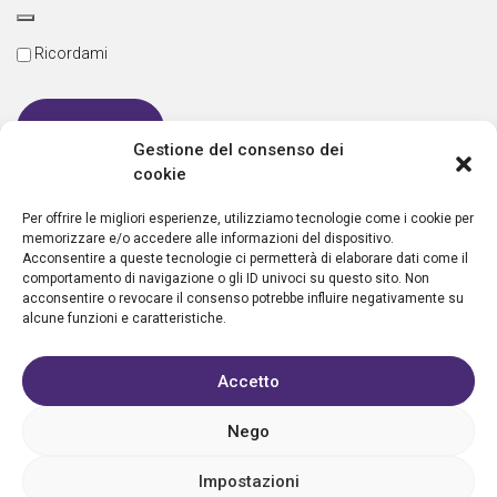
Ricordami
Gestione del consenso dei
cookie
Password dimenticata
Per offrire le migliori esperienze, utilizziamo tecnologie come i cookie per
memorizzare e/o accedere alle informazioni del dispositivo.
Acconsentire a queste tecnologie ci permetterà di elaborare dati come il
comportamento di navigazione o gli ID univoci su questo sito. Non
Nuovo utente?
Crea un account
acconsentire o revocare il consenso potrebbe influire negativamente su
alcune funzioni e caratteristiche.
Accetto
Nego
Privacy policy
Cookie policy
Condizioni d’uso
FAQ
Vantaggi
Contatti
Registrazione struttura
Sostieni Aletheia
Impostazioni