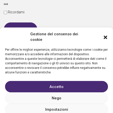
Ricordami
Gestione del consenso dei
cookie
Password dimenticata
Per offrire le migliori esperienze, utilizziamo tecnologie come i cookie per
memorizzare e/o accedere alle informazioni del dispositivo.
Acconsentire a queste tecnologie ci permetterà di elaborare dati come il
comportamento di navigazione o gli ID univoci su questo sito. Non
Nuovo utente?
Crea un account
acconsentire o revocare il consenso potrebbe influire negativamente su
alcune funzioni e caratteristiche.
Accetto
Nego
Privacy policy
Cookie policy
Condizioni d’uso
FAQ
Vantaggi
Contatti
Registrazione struttura
Sostieni Aletheia
Impostazioni