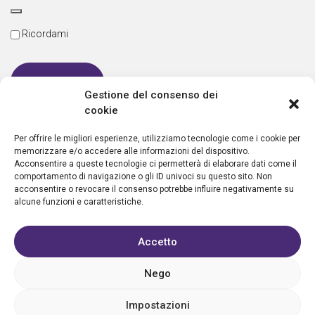
Ricordami
Gestione del consenso dei
cookie
Password dimenticata
Per offrire le migliori esperienze, utilizziamo tecnologie come i cookie per
memorizzare e/o accedere alle informazioni del dispositivo.
Acconsentire a queste tecnologie ci permetterà di elaborare dati come il
comportamento di navigazione o gli ID univoci su questo sito. Non
Nuovo utente?
Crea un account
acconsentire o revocare il consenso potrebbe influire negativamente su
alcune funzioni e caratteristiche.
Accetto
Nego
Privacy policy
Cookie policy
Condizioni d’uso
FAQ
Vantaggi
Contatti
Registrazione struttura
Sostieni Aletheia
Impostazioni