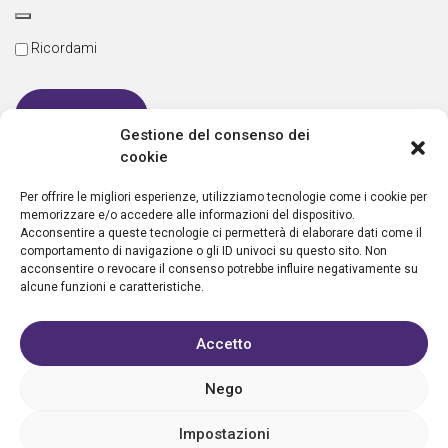
Ricordami
Gestione del consenso dei
cookie
Password dimenticata
Per offrire le migliori esperienze, utilizziamo tecnologie come i cookie per
memorizzare e/o accedere alle informazioni del dispositivo.
Acconsentire a queste tecnologie ci permetterà di elaborare dati come il
comportamento di navigazione o gli ID univoci su questo sito. Non
Nuovo utente?
Crea un account
acconsentire o revocare il consenso potrebbe influire negativamente su
alcune funzioni e caratteristiche.
Accetto
Nego
Privacy policy
Cookie policy
Condizioni d’uso
FAQ
Vantaggi
Contatti
Registrazione struttura
Sostieni Aletheia
Impostazioni