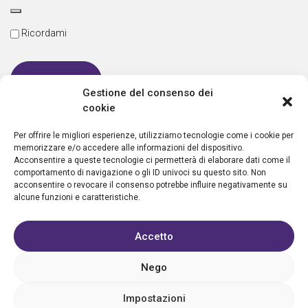
Ricordami
Gestione del consenso dei
cookie
Password dimenticata
Per offrire le migliori esperienze, utilizziamo tecnologie come i cookie per
memorizzare e/o accedere alle informazioni del dispositivo.
Acconsentire a queste tecnologie ci permetterà di elaborare dati come il
comportamento di navigazione o gli ID univoci su questo sito. Non
Nuovo utente?
Crea un account
acconsentire o revocare il consenso potrebbe influire negativamente su
alcune funzioni e caratteristiche.
Accetto
Nego
Privacy policy
Cookie policy
Condizioni d’uso
FAQ
Vantaggi
Contatti
Registrazione struttura
Sostieni Aletheia
Impostazioni