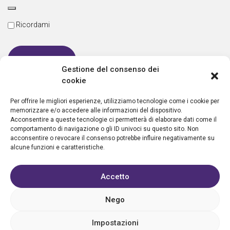
Ricordami
Gestione del consenso dei
cookie
Password dimenticata
Per offrire le migliori esperienze, utilizziamo tecnologie come i cookie per
memorizzare e/o accedere alle informazioni del dispositivo.
Acconsentire a queste tecnologie ci permetterà di elaborare dati come il
comportamento di navigazione o gli ID univoci su questo sito. Non
Nuovo utente?
Crea un account
acconsentire o revocare il consenso potrebbe influire negativamente su
alcune funzioni e caratteristiche.
Accetto
Nego
Privacy policy
Cookie policy
Condizioni d’uso
FAQ
Vantaggi
Contatti
Registrazione struttura
Sostieni Aletheia
Impostazioni