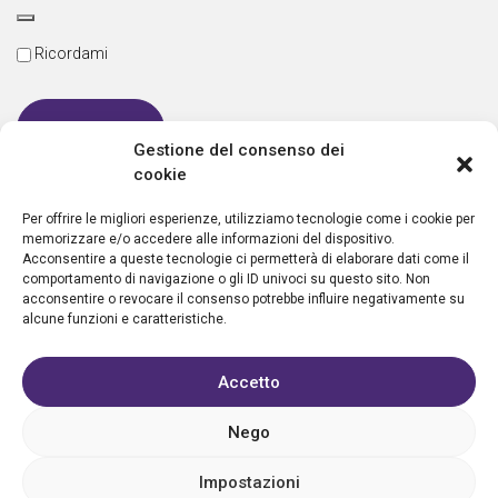
Ricordami
Gestione del consenso dei
cookie
Password dimenticata
Per offrire le migliori esperienze, utilizziamo tecnologie come i cookie per
memorizzare e/o accedere alle informazioni del dispositivo.
Acconsentire a queste tecnologie ci permetterà di elaborare dati come il
comportamento di navigazione o gli ID univoci su questo sito. Non
Nuovo utente?
Crea un account
acconsentire o revocare il consenso potrebbe influire negativamente su
alcune funzioni e caratteristiche.
Accetto
Nego
Privacy policy
Cookie policy
Condizioni d’uso
FAQ
Vantaggi
Contatti
Registrazione struttura
Sostieni Aletheia
Impostazioni