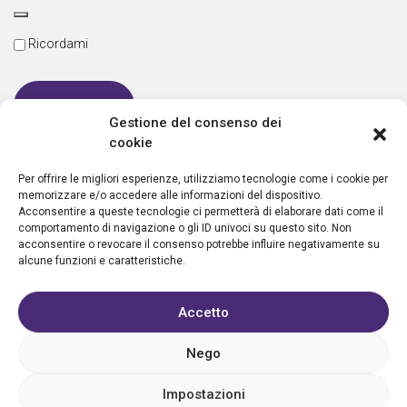
Ricordami
Gestione del consenso dei
cookie
Password dimenticata
Per offrire le migliori esperienze, utilizziamo tecnologie come i cookie per
memorizzare e/o accedere alle informazioni del dispositivo.
Acconsentire a queste tecnologie ci permetterà di elaborare dati come il
comportamento di navigazione o gli ID univoci su questo sito. Non
Nuovo utente?
Crea un account
acconsentire o revocare il consenso potrebbe influire negativamente su
alcune funzioni e caratteristiche.
Accetto
Nego
Privacy policy
Cookie policy
Condizioni d’uso
FAQ
Vantaggi
Contatti
Registrazione struttura
Sostieni Aletheia
Impostazioni