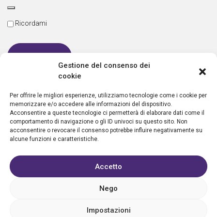
Ricordami
Gestione del consenso dei
cookie
Password dimenticata
Per offrire le migliori esperienze, utilizziamo tecnologie come i cookie per
memorizzare e/o accedere alle informazioni del dispositivo.
Acconsentire a queste tecnologie ci permetterà di elaborare dati come il
comportamento di navigazione o gli ID univoci su questo sito. Non
Nuovo utente?
Crea un account
acconsentire o revocare il consenso potrebbe influire negativamente su
alcune funzioni e caratteristiche.
Accetto
Nego
Privacy policy
Cookie policy
Condizioni d’uso
FAQ
Vantaggi
Contatti
Registrazione struttura
Sostieni Aletheia
Impostazioni