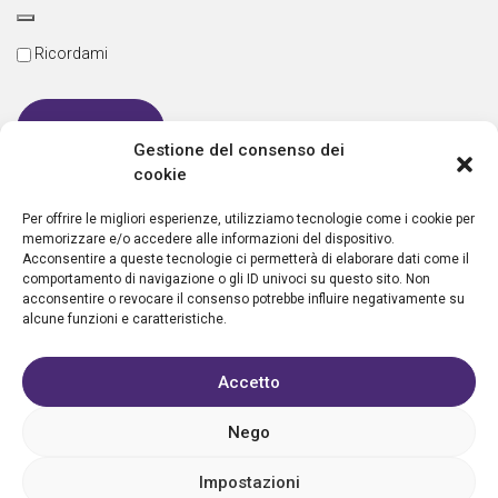
Ricordami
Gestione del consenso dei
cookie
Password dimenticata
Per offrire le migliori esperienze, utilizziamo tecnologie come i cookie per
memorizzare e/o accedere alle informazioni del dispositivo.
Acconsentire a queste tecnologie ci permetterà di elaborare dati come il
comportamento di navigazione o gli ID univoci su questo sito. Non
Nuovo utente?
Crea un account
acconsentire o revocare il consenso potrebbe influire negativamente su
alcune funzioni e caratteristiche.
Accetto
Nego
Privacy policy
Cookie policy
Condizioni d’uso
FAQ
Vantaggi
Contatti
Registrazione struttura
Sostieni Aletheia
Impostazioni