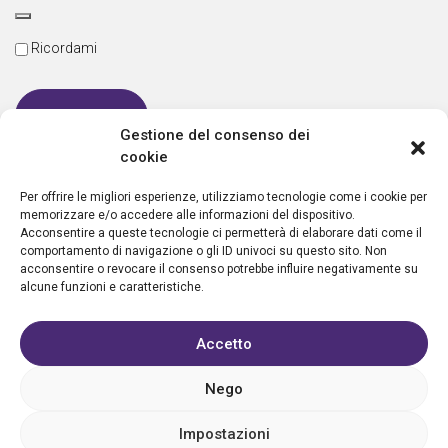
Ricordami
Gestione del consenso dei
cookie
Password dimenticata
Per offrire le migliori esperienze, utilizziamo tecnologie come i cookie per
memorizzare e/o accedere alle informazioni del dispositivo.
Acconsentire a queste tecnologie ci permetterà di elaborare dati come il
comportamento di navigazione o gli ID univoci su questo sito. Non
Nuovo utente?
Crea un account
acconsentire o revocare il consenso potrebbe influire negativamente su
alcune funzioni e caratteristiche.
Accetto
Nego
Privacy policy
Cookie policy
Condizioni d’uso
FAQ
Vantaggi
Contatti
Registrazione struttura
Sostieni Aletheia
Impostazioni