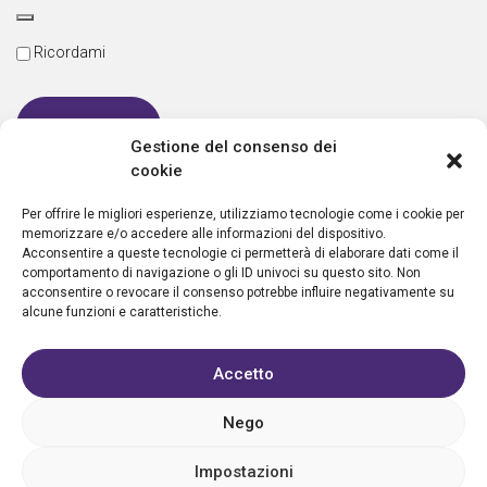
Ricordami
Gestione del consenso dei
cookie
Password dimenticata
Per offrire le migliori esperienze, utilizziamo tecnologie come i cookie per
memorizzare e/o accedere alle informazioni del dispositivo.
Acconsentire a queste tecnologie ci permetterà di elaborare dati come il
comportamento di navigazione o gli ID univoci su questo sito. Non
Nuovo utente?
Crea un account
acconsentire o revocare il consenso potrebbe influire negativamente su
alcune funzioni e caratteristiche.
Accetto
Nego
Privacy policy
Cookie policy
Condizioni d’uso
FAQ
Vantaggi
Contatti
Registrazione struttura
Sostieni Aletheia
Impostazioni