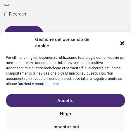
Ricordami
Gestione del consenso dei
cookie
Password dimenticata
Per offrire le migliori esperienze, utilizziamo tecnologie come i cookie per
memorizzare e/o accedere alle informazioni del dispositivo.
Acconsentire a queste tecnologie ci permetterà di elaborare dati come il
comportamento di navigazione o gli ID univoci su questo sito. Non
Nuovo utente?
Crea un account
acconsentire o revocare il consenso potrebbe influire negativamente su
alcune funzioni e caratteristiche.
Accetto
Nego
Privacy policy
Cookie policy
Condizioni d’uso
FAQ
Vantaggi
Contatti
Registrazione struttura
Sostieni Aletheia
Impostazioni